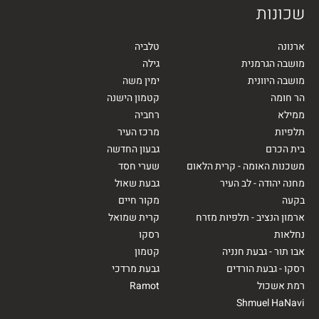
שכונות
ארנונה
טלביה
מושבה הגרמנית
גילה
מושבה היוונית
ימין משה
הר חומה
קטמון הישנה
ממילא
רחביה
תלפיות
מרכז העיר
בית הכרם
גבעון החדשה
משכנות האומה - קרית הלאום
שערי חסד
מחנה יהודה - לב העיר
גבעת שאול
בקעה
מקור חיים
ארמון הנציב - תלפיות מזרח
קרית שמואל
נחלאות
רסקו
אבו תור - גבעת חנניה
קטמון
רסקו - גבעת הורדים
גבעת מרדכי
רמת אשכול
Ramot
Shmuel HaNavi