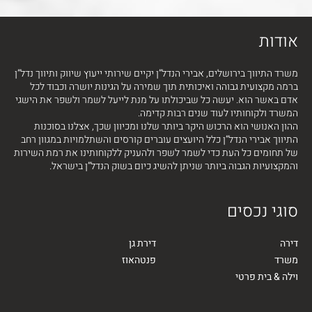
אודות
משרד התיווך בירושלים, אבירי הנדל”ן יקיים שירותי ייעוץ שיווק ותיווך נדל”ן
ברמה מקצועית גבוהה ואיכותית תוך שמירה על הגינות יושרה וכבוד לכל
אדם באשר הוא. יעשה כל שביכולתו על מנת לייעל לשמר ולשפר את הישגי
המשרד ולקוחותיו לעוד שנים רבות קדימה.
ההון האנושי הוא הרכוש היקר ביותר שלנו ומכיוון שכך, אצלנו בסוכנות
התיווך אבירי הנדל”ן כלל היועצים עוברים קורסים והשתלמויות במגוון רחב
של תחומים כל העת כדי לשמר לשפר ולהעניק ללקוחותינו את רמת השירות
והמקצועיות הגבוה ביותר שניתן להשיג כיום בשוק הנדל”ן בישראל.
סוגי נכסים
דירה
דירת גן
משרד
פנטהאוז
וילה & בית פרטי