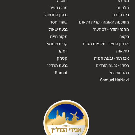
ממילא
רחביה
תלפיות
מרכז העיר
בית הכרם
גבעון החדשה
משכנות האומה - קרית הלאום
שערי חסד
מחנה יהודה - לב העיר
גבעת שאול
בקעה
מקור חיים
ארמון הנציב - תלפיות מזרח
קרית שמואל
נחלאות
רסקו
אבו תור - גבעת חנניה
קטמון
רסקו - גבעת הורדים
גבעת מרדכי
רמת אשכול
Ramot
Shmuel HaNavi