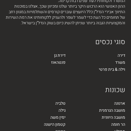
המשרד ולקוחותיו לעוד שנים רבות קדימה.
ההון האנושי הוא הרכוש היקר ביותר שלנו ומכיוון שכך, אצלנו בסוכנות
התיווך אבירי הנדל”ן כלל היועצים עוברים קורסים והשתלמויות במגוון רחב
של תחומים כל העת כדי לשמר לשפר ולהעניק ללקוחותינו את רמת השירות
והמקצועיות הגבוה ביותר שניתן להשיג כיום בשוק הנדל”ן בישראל.
סוגי נכסים
דירה
דירת גן
משרד
פנטהאוז
וילה & בית פרטי
שכונות
ארנונה
טלביה
מושבה הגרמנית
גילה
מושבה היוונית
ימין משה
הר חומה
קטמון הישנה