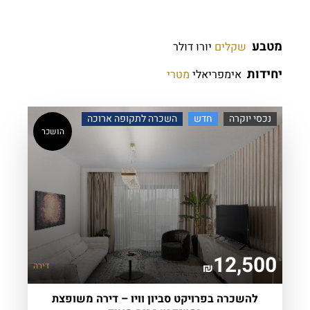
מטבע
שקלים
יורו
דולר
יחידות
אימפריאלי
מטרי
נכסי יוקרה
חדש
השכרה לתקופה ארוכה
הושכר
12,500
דירה
₪
להשכרה בפרויקט סביון וויו – דירה משופצת