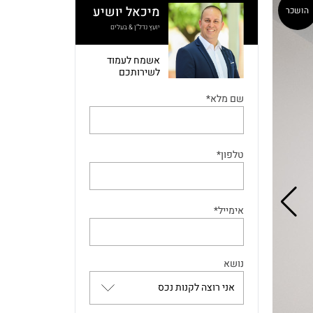
מיכאל יושיע
הושכר
יועץ נדל”ן & בעלים
אשמח לעמוד
לשירותכם
שם מלא*
טלפון*
אימייל*
נושא