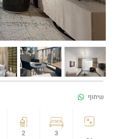
If we need navigation buttons
שיתוף
2
3