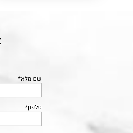
צ
שם מלא*
טלפון*