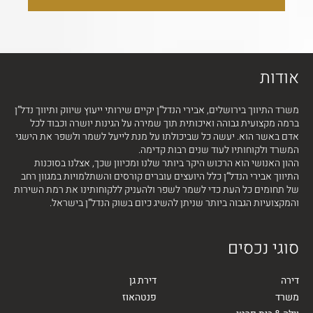
אודות
משרד התיווך בירושלים, אבירי הנדל”ן יקיים שירותי ייעוץ שיווק ותיווך נדל”ן
ברמה מקצועית גבוהה ואיכותית תוך שמירה על הגינות יושרה וכבוד לכל
אדם באשר הוא. יעשה כל שביכולתו על מנת לייעל לשמר ולשפר את הישגי
המשרד ולקוחותיו לעוד שנים רבות קדימה.
ההון האנושי הוא הרכוש היקר ביותר שלנו ומכיוון שכך, אצלנו בסוכנות
התיווך אבירי הנדל”ן כלל היועצים עוברים קורסים והשתלמויות במגוון רחב
של תחומים כל העת כדי לשמר לשפר ולהעניק ללקוחותינו את רמת השירות
והמקצועיות הגבוה ביותר שניתן להשיג כיום בשוק הנדל”ן בישראל.
סוגי נכסים
דירה
דירת גן
משרד
פנטהאוז