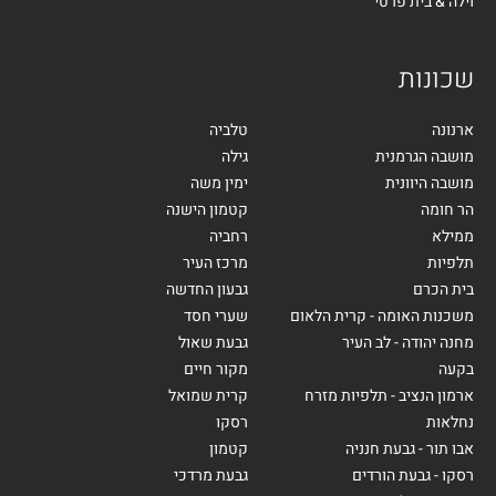
וילה & בית פרטי
שכונות
ארנונה
טלביה
מושבה הגרמנית
גילה
מושבה היוונית
ימין משה
הר חומה
קטמון הישנה
ממילא
רחביה
תלפיות
מרכז העיר
בית הכרם
גבעון החדשה
משכנות האומה - קרית הלאום
שערי חסד
מחנה יהודה - לב העיר
גבעת שאול
בקעה
מקור חיים
ארמון הנציב - תלפיות מזרח
קרית שמואל
נחלאות
רסקו
אבו תור - גבעת חנניה
קטמון
רסקו - גבעת הורדים
גבעת מרדכי