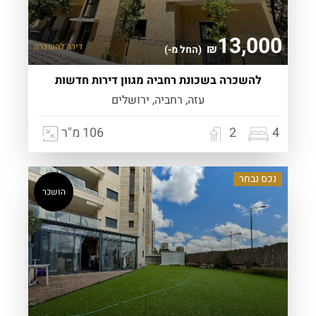
13,000
דירה
להשכרה
₪
(החל מ-)
להשכרה בשכונת רחביה מגוון דירות חדשות
עזה, רחביה, ירושלים
4
2
106 מ"ר
נכס נבחר
הושכר