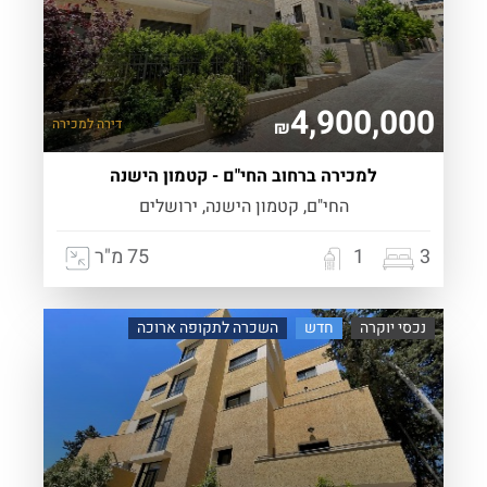
4,900,000
דירה
למכירה
₪
למכירה ברחוב החי"ם - קטמון הישנה
החי"ם, קטמון הישנה, ירושלים
3
1
75 מ"ר
נכסי יוקרה
חדש
השכרה לתקופה ארוכה