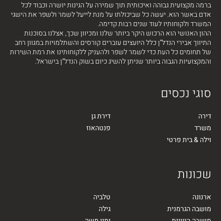
ברמה מקצועית גבוהה ואיכותית תוך שמירה על הגינות יושרה וכבוד לכל
אדם באשר הוא. יעשה כל שביכולתו על מנת לייעל לשמר ולשפר את הישגי
המשרד ולקוחותיו לעוד שנים רבות קדימה.
ההון האנושי הוא הרכוש היקר ביותר שלנו ומכיוון שכך, אצלנו בסוכנות
התיווך אבירי הנדל”ן כלל היועצים עוברים קורסים והשתלמויות במגוון רחב
של תחומים כל העת כדי לשמר לשפר ולהעניק ללקוחותינו את רמת השירות
והמקצועיות הגבוה ביותר שניתן להשיג כיום בשוק הנדל”ן בישראל.
סוגי נכסים
דירה
דירת גן
משרד
פנטהאוז
וילה & בית פרטי
שכונות
ארנונה
טלביה
מושבה הגרמנית
גילה
מושבה היוונית
ימין משה