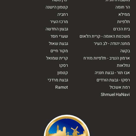
הר חומה
קטמון הישנה
ממילא
רחביה
תלפיות
מרכז העיר
בית הכרם
גבעון החדשה
משכנות האומה - קרית הלאום
שערי חסד
מחנה יהודה - לב העיר
גבעת שאול
בקעה
מקור חיים
ארמון הנציב - תלפיות מזרח
קרית שמואל
נחלאות
רסקו
אבו תור - גבעת חנניה
קטמון
רסקו - גבעת הורדים
גבעת מרדכי
רמת אשכול
Ramot
Shmuel HaNavi