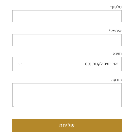
טלפון*
אימייל*
נושא
הודעה
שליחה